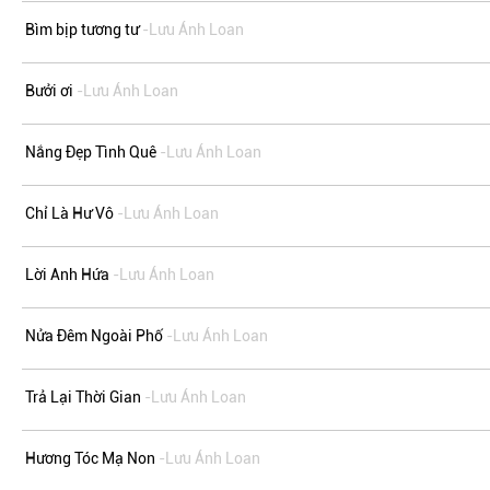
Bìm bịp tương tư
-Lưu Ánh Loan
Bưởi ơi
-Lưu Ánh Loan
Nắng Đẹp Tình Quê
-Lưu Ánh Loan
Chỉ Là Hư Vô
-Lưu Ánh Loan
Lời Anh Hứa
-Lưu Ánh Loan
Nửa Đêm Ngoài Phố
-Lưu Ánh Loan
Trả Lại Thời Gian
-Lưu Ánh Loan
Hương Tóc Mạ Non
-Lưu Ánh Loan