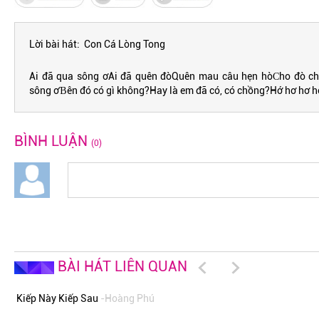
Lời bài hát: Con Cá Lòng Tong
Ai đã qua sông ơAi đã quên đòQuên mau câu hẹn hòϹho đò ch
sông ơƁên đó có gì không?Haу là em đã có, có chồng?Hớ hơ hơ h
BÌNH LUẬN
(0)
BÀI HÁT LIÊN QUAN
Kiếp Này Kiếp Sau
-Hoàng Phú