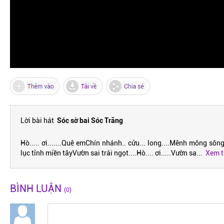
Lời bài hát
Sóc sờ bai Sóc Trăng
Hò..... ơi.......Quê emChín nhánh.. cửu... long....Mênh mông s
lục tỉnh miền tâyVườn sai trái ngọt....Hò.... ơi.....Vườn sa
...
Xem t
BÌNH LUẬN
(0)