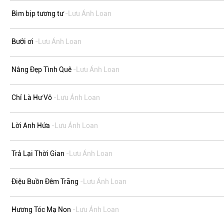
Bìm bịp tương tư
-Lưu Ánh Loan
Bưởi ơi
-Lưu Ánh Loan
Nắng Đẹp Tình Quê
-Lưu Ánh Loan
Chỉ Là Hư Vô
-Lưu Ánh Loan
Lời Anh Hứa
-Lưu Ánh Loan
Trả Lại Thời Gian
-Lưu Ánh Loan
Điệu Buồn Đêm Trăng
-Lưu Ánh Loan
Hương Tóc Mạ Non
-Lưu Ánh Loan